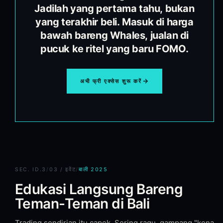
Jadilah yang pertama tahu, bukan
yang terakhir beli. Masuk di harga
bawah bareng Whales, jualan di
pucuk ke ritel yang baru FOMO.
अभी फ्री एक्सेस शुरू करें
SEC.
ID.3
/
03 / इवेंट
/
बाली 2025
Edukasi Langsung Bareng
Teman-Teman di Bali
Trading sendirian itu capek. Sering ragu, gampang "kena