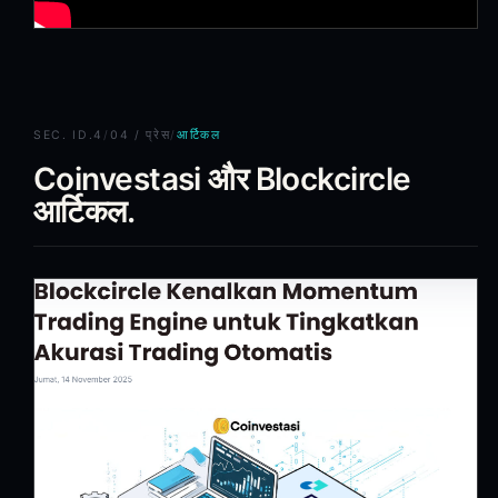
SEC.
ID.4
/
04 / प्रेस
/
आर्टिकल
Coinvestasi और Blockcircle
आर्टिकल.