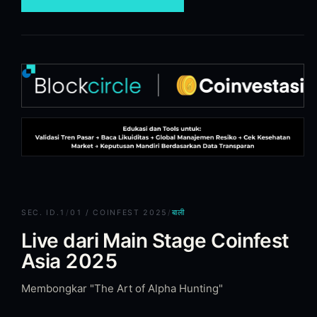
SEC.
ID.1
/
01 / COINFEST 2025
/
बाली
Live dari Main Stage Coinfest
Asia 2025
Membongkar "The Art of Alpha Hunting"