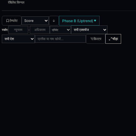
CTEV
Claritev Corporation
रीबैलेंस सिग्नल
MYNZ
Mainz Biomed N.V.
Phase B (Uptrend)
टेम्पलेट
↓
▼
HNGE
Hinge Health Inc.
स्कोर:
-
0E4F
BNP Paribas Easy MSCI Europe Small Caps SRI S-Ser
फ़िल्टर
चौड़ा
MRDN
Golden Matrix Group, Inc.
QUCY
Mainz Biomed N.V.
FRX
Fennec Pharmaceuticals Inc.
0KKZ
MongoDB Inc.
SNAL
Snail Inc.
OMDA
Omada Health, Inc.
DSY
Big Tree Cloud Holdings Ltd.