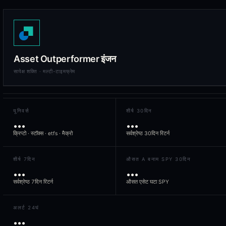
Precious Metals: Gold, Silver, Platinum, Palladium
Commodities: Oil, Natural Gas, Wheat, Corn, Copper, Uranium
Mutual Funds: 20+ index and managed funds
Scoring & Phases
Asset Outperformer इंजन
Each asset receives a composite score (0-100) based on short-term
सापेक्ष शक्ति · मल्टी-टाइमफ्रेम
Top Outperforming Assets
यूनिवर्स
शीर्ष 30दिन
...
...
Symbol
Name
क्रिप्टो · स्टॉक्स · etfs · मैक्रो
सर्वश्रेष्ठ 30दिन रिटर्न
XOS
Xos Inc.
शीर्ष 7दिन
औसत Α बनाम SPY 30दिन
GCTS
GCT Semiconductor, Inc.
...
...
सर्वश्रेष्ठ 7दिन रिटर्न
औसत एसेट घटा SPY
CLRO
ClearOne Inc.
0KQK
ProShares Ultra Financials
अलर्ट 24घं
...