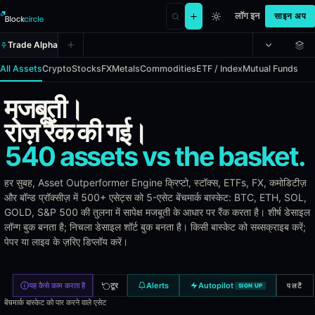
लॉग इन
साइन अप
Trade Alpha
All Assets
Crypto
Stocks
FX
Metals
Commodities
ETF / Index
Mutual Funds
मजबूती।
Asset Outperformer Engine (AOE)
रोज़ रैंक की गई।
540 assets vs the basket.
The Asset Outperformer Engine identifies assets that consistently 
Benchmarks
हर सुबह, Asset Outperformer Engine क्रिप्टो, स्टॉक्स, ETFs, FX, कमोडिटीज़
और बॉन्ड प्रॉक्सीज़ में 500+ एसेट्स को 5-एसेट बेंचमार्क बास्केट: BTC, ETH, SOL,
GOLD, S&P 500 की तुलना में सापेक्ष मजबूती के आधार पर रैंक करता है। शीर्ष डेसाइल
All assets are compared against Bitcoin (BTC), Ethereum (ETH), So
लॉन्ग बुक बनता है; निचला डेसाइल शॉर्ट बुक बनता है। किसी बास्केट को सब्सक्राइब करें;
Asset Categories
पेपर या लाइव के ज़रिए डिप्लॉय करें।
Crypto: 3,000+ tokens by market cap
यह कैसे काम करता है
टूर
Alerts
Autopilot
पलटें
SIGN UP
Stocks: 400+ US equities (S&P 500, NASDAQ 100, sector le
ETFs & Index Funds: 130+ ETFs across sectors, bonds, and 
बेंचमार्क बास्केट को पार करने वाले एसेट