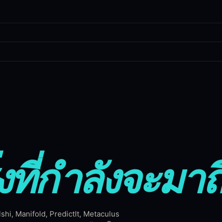
tform prediction market scanner wit
g prediction market venues into a single live feed. Cross-venue arbit
่งที่กำลังจะมาถ
es
i, Manifold, PredictIt, Metaculus