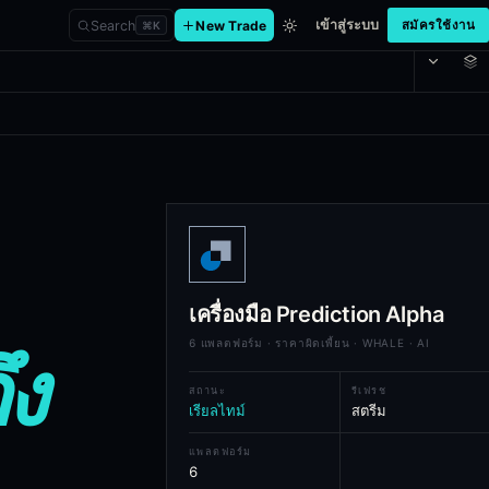
เข้าสู่ระบบ
Search
New Trade
สมัครใช้งาน
⌘
K
h AI analysis and universal execut
rage, whale-position overlay, on-demand AI market analysis, watchlist
เครื่องมือ Prediction Alpha
6 แพลตฟอร์ม · ราคาผิดเพี้ยน · WHALE · AI
ึง
สถานะ
รีเฟรช
เรียลไทม์
สตรีม
แพลตฟอร์ม
6