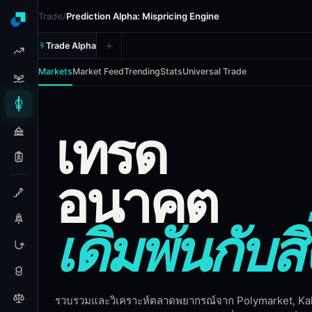
Trade
/
Prediction Alpha: Mispricing Engine
Trade Alpha
Markets
Market Feed
Trending
Stats
Universal Trade
Prediction Alpha - Multi-pla
เทรด
Prediction Alpha aggregates every market from six leadin
อนาคต
Coverage
On-chain permissionless markets
เดิมพันกับสิ
CFTC-regulated US event markets
Play-money community markets
Academic real-money political markets
Forecasting community with calibrated probabiliti
Sports and entertainment prediction markets
รวบรวมและวิเคราะห์ตลาดพยากรณ์จาก Polymarket, Kalsh