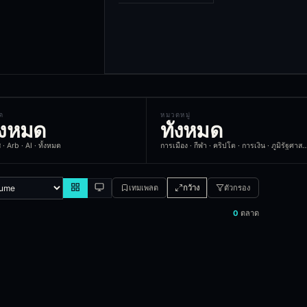
ด
หมวดหมู่
ั้งหมด
ทั้งหมด
· Arb · AI · ทั้งหมด
การเมือง · กีฬา · คริปโต · การเงิน · ภูมิรัฐศาสตร์ · เท
เทมเพลต
กว้าง
ตัวกรอง
can compare odds and find arbitrage opportunities.
0
ตลาด
 platforms and spot price discrepancies that may represent arbitrag