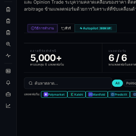
และ Opinion Trade ระบุความคลาดเคลื่อนของราคา ติ
Features
arbitrage ข้ามแพลตฟอร์มด้วยการวิเคราะห์ที่ขับเคลื่อนด้
Cross-venue market matching for arbitrage opport
Whale position overlay per market - which wallets 
วิธีการทำงาน
ทัวร์
Autopilot
On-demand AI market analysis with whale, news, a
SIGN UP
Watchlists with price-change alerts via email, Dis
Real-time Pulse view - sentiment heatmap across a
Universal trade execution through Smart Routing
ตลาดที่จัดทำดัชนี
แพลตฟอร์ม
Saved views with custom filters and sorting
5,000+
6 / 6
ครอบคลุม 6 แพลตฟอร์ม
หกแพลตฟอร์มตลาด
Frequently Asked Questions
What prediction market platforms does Blockcirc
All
Politi
Blockcircle aggregates data across six leading predict
แพลตฟอร์ม
:
Polymarket
Kalshi
Manifold
PredictIt
What is prediction market cross-matching?
Cross-matching identifies the same event listed on mult
Can I track specific markets?