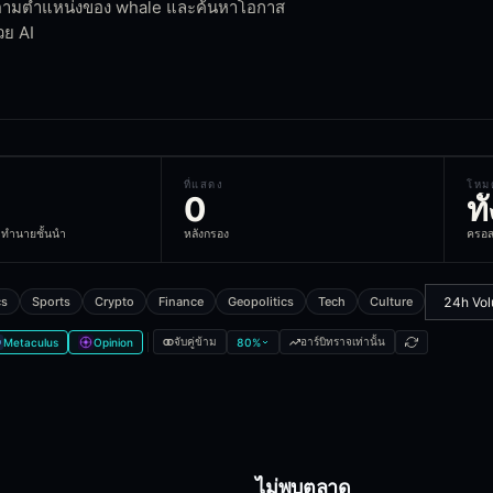
ดตามตำแหน่งของ whale และค้นหาโอกาส
วย AI
unities
are taking which side
nd historical context
cord, and Telegram
ll markets
ที่แสดง
โหม
0
ท
ทำนายชั้นนำ
หลังกรอง
ครอส 
le cover?
cs
Sports
Crypto
Finance
Geopolitics
Tech
Culture
ion market venues. Markets are cross-matched across venues so you 
จับคู่ข้าม
อาร์บิทราจเท่านั้น
Metaculus
Opinion
80
%
iple prediction market platforms. This lets you compare odds across
ไม่พบตลาด