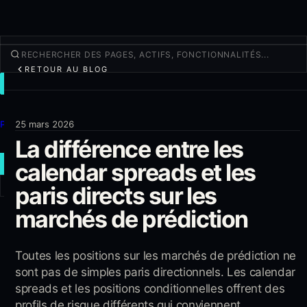
RETOUR AU BLOG
TRADER
Découvrir
Produits
25 mars 2026
La différence entre les
Plus
calendar spreads et les
NOUVEAU TRADE
paris directs sur les
Connexion
S'INSCRIRE
marchés de prédiction
Toutes les positions sur les marchés de prédiction ne
sont pas de simples paris directionnels. Les calendar
spreads et les positions conditionnelles offrent des
profils de risque différents qui conviennent...