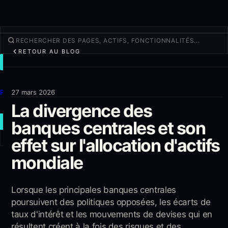
RETOUR AU BLOG
TRADER
Découvrir
Produits
27 mars 2026
La divergence des
Plus
banques centrales et son
NOUVEAU TRADE
effet sur l'allocation d'actifs
Connexion
S'INSCRIRE
mondiale
Lorsque les principales banques centrales
poursuivent des politiques opposées, les écarts de
taux d'intérêt et les mouvements de devises qui en
résultent créent à la fois des risques et des