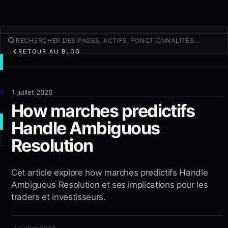
RETOUR AU BLOG
TRADER
Découvrir
Produits
1 juillet 2026
How marches predictifs
Plus
Handle Ambiguous
NOUVEAU TRADE
Resolution
Connexion
S'INSCRIRE
Cet article explore how marches predictifs Handle
Ambiguous Resolution et ses implications pour les
traders et investisseurs.