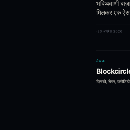
भविष्यवाणी बाज़
मिलकर एक ऐसा ढ
·
20 अप्रैल 2026
लेखक
Blockcircl
क्रिप्टो, शेयर, कमोडिटी