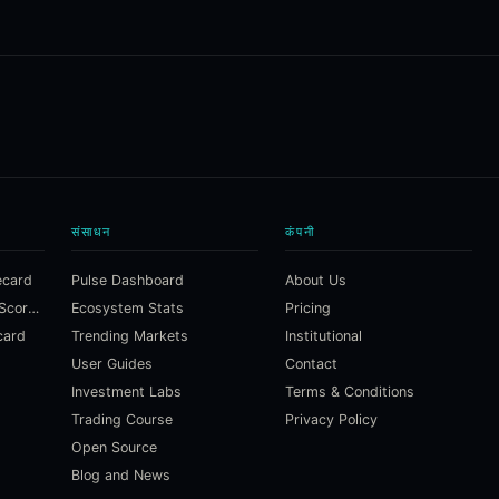
संसाधन
कंपनी
ecard
Pulse Dashboard
About Us
Macroeconomic Risk Scorecard
Ecosystem Stats
Pricing
card
Trending Markets
Institutional
User Guides
Contact
Investment Labs
Terms & Conditions
Trading Course
Privacy Policy
Open Source
Blog and News