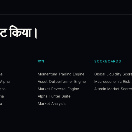
ूट किया।
खोजें
SCORECARDS
ha
Momentum Trading Engine
Global Liquidity Scor
 Alpha
Asset Outperformer Engine
lpha
Market Reversal Engine
Altcoin Market Score
pha
Alpha Hunter Suite
ha
Market Analysis