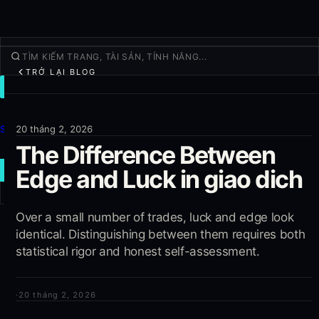
TRỞ LẠI BLOG
GIAO DỊCH
Khám Phá
Sản phẩm
20 tháng 2, 2026
The Difference Between
Thêm
Edge and Luck in giao dich
GIAO DỊCH MỚI
Đăng nhập
Over a small number of trades, luck and edge look
ĐĂNG KÝ
identical. Distinguishing between them requires both
statistical rigor and honest self-assessment.
·
20 tháng 2, 2026