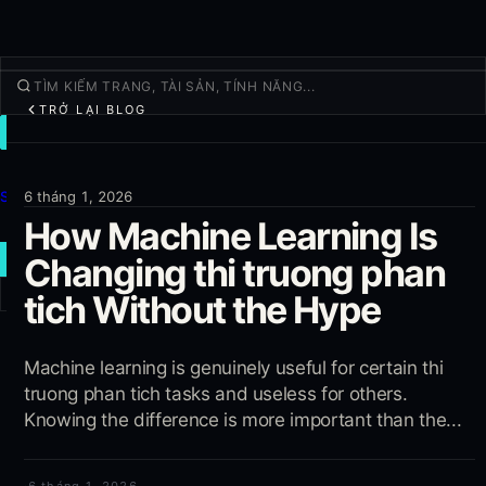
TRỞ LẠI BLOG
GIAO DỊCH
Khám Phá
Sản phẩm
6 tháng 1, 2026
How Machine Learning Is
Thêm
Changing thi truong phan
GIAO DỊCH MỚI
tich Without the Hype
Đăng nhập
ĐĂNG KÝ
Machine learning is genuinely useful for certain thi
truong phan tich tasks and useless for others.
Knowing the difference is more important than the...