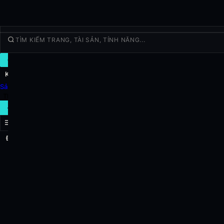
GIAO DỊCH
Khám Phá
Sản phẩm
Thêm
GIAO DỊCH MỚI
Đăng nhập
ĐĂNG KÝ