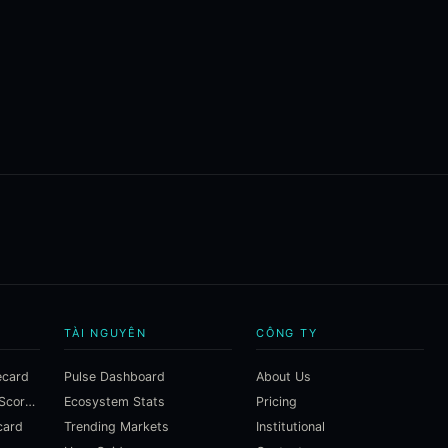
TÀI NGUYÊN
CÔNG TY
ecard
Pulse Dashboard
About Us
Macroeconomic Risk Scorecard
Ecosystem Stats
Pricing
card
Trending Markets
Institutional