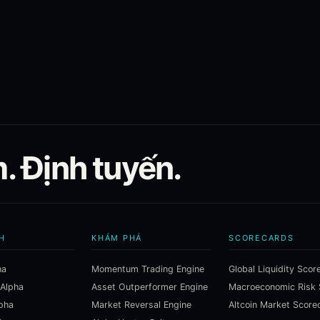
 Định tuyến.
H
KHÁM PHÁ
SCORECARDS
ha
Momentum Trading Engine
Global Liquidity Scor
 Alpha
Asset Outperformer Engine
lpha
Market Reversal Engine
Altcoin Market Score