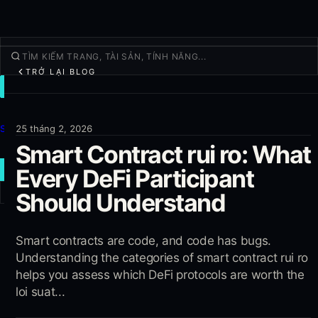
TRỞ LẠI BLOG
GIAO DỊCH
Khám Phá
Sản phẩm
25 tháng 2, 2026
Smart Contract rui ro: What
Thêm
Every DeFi Participant
GIAO DỊCH MỚI
Should Understand
Đăng nhập
ĐĂNG KÝ
Smart contracts are code, and code has bugs.
Understanding the categories of smart contract rui ro
helps you assess which DeFi protocols are worth the
loi suat...