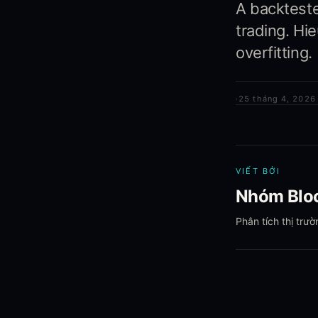
A backtested
trading. Hi
overfitting.
·
25 tháng 4, 2026
VIẾT BỞI
Nhóm Bloc
Phân tích thị trư