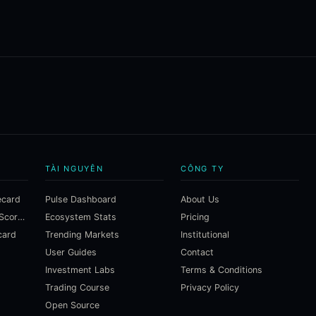
TÀI NGUYÊN
CÔNG TY
ecard
Pulse Dashboard
About Us
Macroeconomic Risk Scorecard
Ecosystem Stats
Pricing
card
Trending Markets
Institutional
User Guides
Contact
Investment Labs
Terms & Conditions
Trading Course
Privacy Policy
Open Source