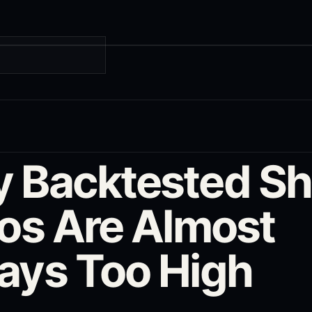
 Backtested Sh
ios Are Almost
ays Too High