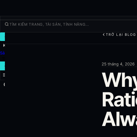
TRỞ LẠI BLOG
GIAO DỊCH
Khám Phá
Sản phẩm
Thêm
25 tháng 4, 2026
GIAO DỊCH MỚI
Why
Đăng nhập
ĐĂNG KÝ
Rat
Alw