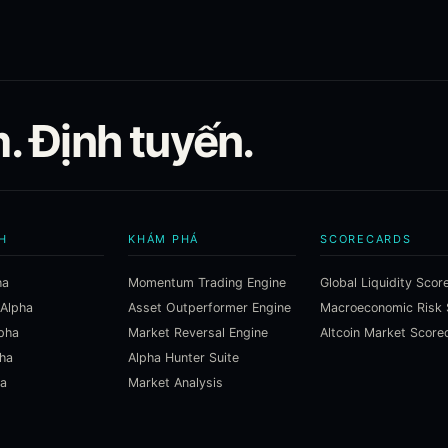
 Định tuyến.
H
KHÁM PHÁ
SCORECARDS
ha
Momentum Trading Engine
Global Liquidity Scor
 Alpha
Asset Outperformer Engine
lpha
Market Reversal Engine
Altcoin Market Score
pha
Alpha Hunter Suite
ha
Market Analysis