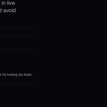
in live
d avoid
à thị trường dự đoán.