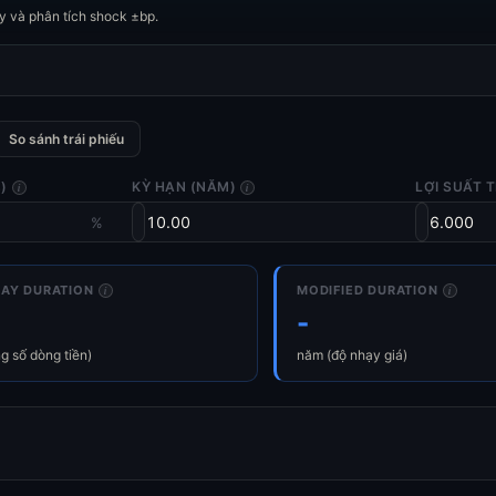
ity và phân tích shock ±bp.
So sánh trái phiếu
)
KỲ HẠN (NĂM)
LỢI SUẤT 
i
i
%
AY DURATION
MODIFIED DURATION
i
i
-
g số dòng tiền)
năm (độ nhạy giá)