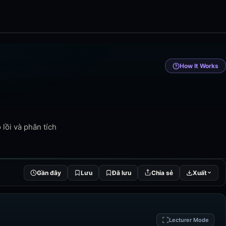
How It Works
 lồi và phân tích
Gần đây
Lưu
Đã lưu
Chia sẻ
Xuất
Lecturer Mode