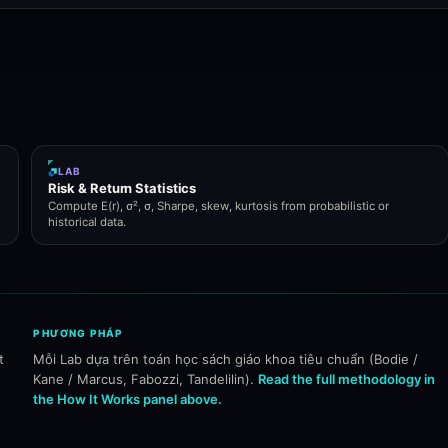
LAB
Risk & Return Statistics
Compute E(r), σ², σ, Sharpe, skew, kurtosis from probabilistic or
historical data.
PHƯƠNG PHÁP
t
Mỗi Lab dựa trên toán học sách giáo khoa tiêu chuẩn (Bodie /
Kane / Marcus, Fabozzi, Tandelilin).
Read the full methodology in
the How It Works panel above.