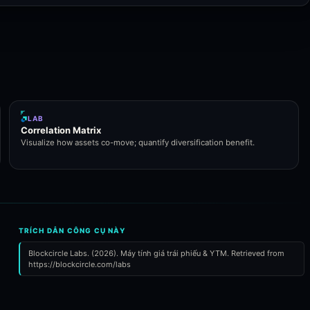
LAB
Correlation Matrix
Visualize how assets co-move; quantify diversification benefit.
TRÍCH DẪN CÔNG CỤ NÀY
Blockcircle Labs. (2026). Máy tính giá trái phiếu & YTM. Retrieved from
https://blockcircle.com/labs