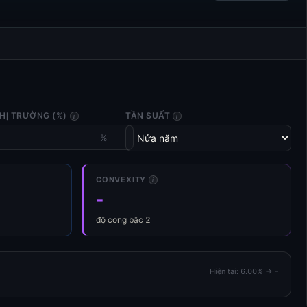
THỊ TRƯỜNG (%)
TẦN SUẤT
i
i
%
CONVEXITY
i
-
độ cong bậc 2
Hiện tại: 6.00% → -