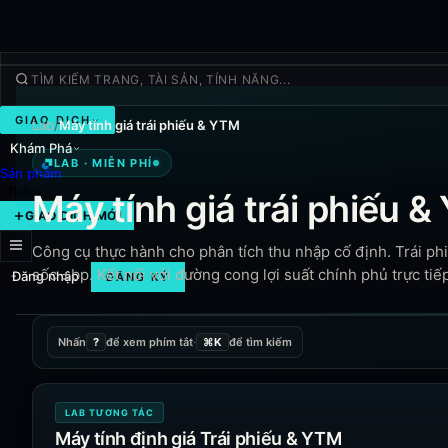
GIAO DỊCH
Lab
/
Máy tính giá trái phiếu & YTM
Khám Phá
Lab · Miễn phí
LAB · MIỄN PHÍ
Sản phẩm
Thêm
Máy tính giá trái phiếu 
GIAO DỊCH MỚI
Công cụ thực hành cho phân tích thu nhập cố định. Trái phiếu
sốc ±bp. Kết nối với đường cong lợi suất chính phủ trực tiế
Đăng nhập
ĐĂNG KÝ
Nhấn
?
để xem phím tắt
·
⌘K
để tìm kiếm
LAB TƯƠNG TÁC
Máy tính định giá Trái phiếu & YTM