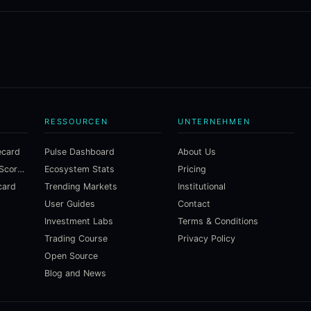
RESSOURCEN
UNTERNEHMEN
ecard
Pulse Dashboard
About Us
Macroeconomic Risk Scorecard
Ecosystem Stats
Pricing
card
Trending Markets
Institutional
User Guides
Contact
Investment Labs
Terms & Conditions
Trading Course
Privacy Policy
Open Source
Blog and News