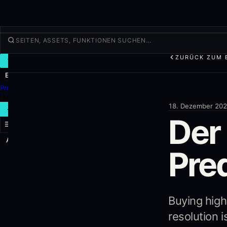
ZURÜCK ZUM 
TRADEN
Entdecken
Produkte
Mehr
18. Dezember 20
NEUER TRADE
Der 
Anmelden
REGISTRIEREN
Pre
Buying high
resolution i