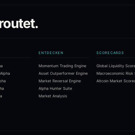
routet.
N
ENTDECKEN
SCORECARDS
ha
Momentum Trading Engine
Global Liquidity Scor
 Alpha
Asset Outperformer Engine
lpha
Market Reversal Engine
Altcoin Market Score
pha
Alpha Hunter Suite
ha
Market Analysis