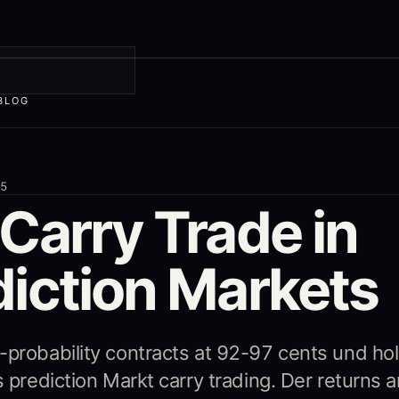
BLOG
25
Carry Trade in
diction Markets
-probability contracts at 92-97 cents und ho
s prediction Markt carry trading. Der returns a