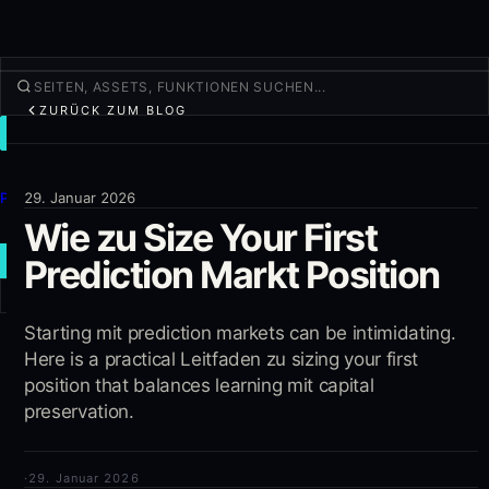
ZURÜCK ZUM BLOG
TRADEN
Entdecken
Produkte
29. Januar 2026
Wie zu Size Your First
Mehr
Prediction Markt Position
NEUER TRADE
Anmelden
Starting mit prediction markets can be intimidating.
REGISTRIEREN
Here is a practical Leitfaden zu sizing your first
position that balances learning mit capital
preservation.
·
29. Januar 2026