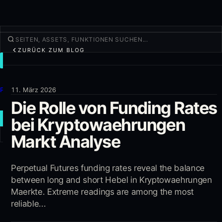
ZURÜCK ZUM BLOG
TRADEN
Entdecken
Produkte
11. März 2026
Die Rolle von Funding Rates
Mehr
bei Kryptowaehrungen
NEUER TRADE
Markt Analyse
Anmelden
REGISTRIEREN
Perpetual Futures funding rates reveal the balance
between long and short Hebel in Kryptowaehrungen
Maerkte. Extreme readings are among the most
reliable...