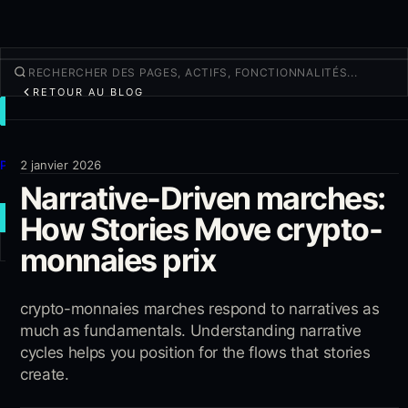
RETOUR AU BLOG
TRADER
Découvrir
Produits
2 janvier 2026
Narrative-Driven marches:
Plus
How Stories Move crypto-
NOUVEAU TRADE
monnaies prix
Connexion
S'INSCRIRE
crypto-monnaies marches respond to narratives as
much as fundamentals. Understanding narrative
cycles helps you position for the flows that stories
create.