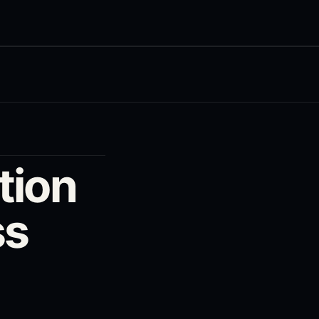
tion
ss