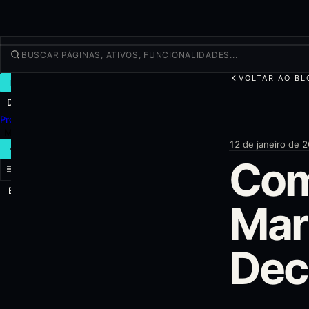
VOLTAR AO BL
NEGOCIAR
Descobrir
Produtos
Mais
12 de janeiro de 
NOVA OPERAÇÃO
Com
Entrar
CADASTRAR-SE
Mar
Dec