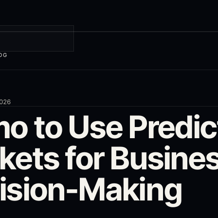
OG
2026
o to Use Predic
kets for Busine
ision-Making