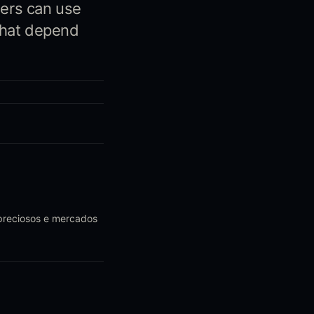
ders can use
 that depend
 preciosos e mercados