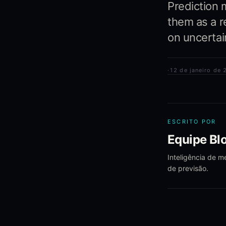
Prediction 
them as a r
on uncertain
·
12 de janeiro de 
ESCRITO POR
Equipe Blo
Inteligência de 
de previsão.