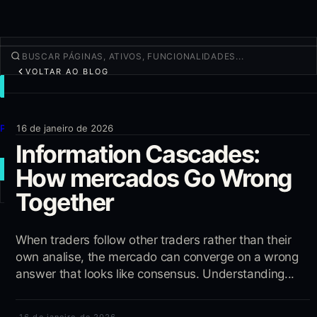
VOLTAR AO BLOG
NEGOCIAR
Descobrir
Produtos
16 de janeiro de 2026
Information Cascades:
Mais
How mercados Go Wrong
NOVA OPERAÇÃO
Together
Entrar
CADASTRAR-SE
When traders follow other traders rather than their
own analise, the mercado can converge on a wrong
answer that looks like consensus. Understanding...