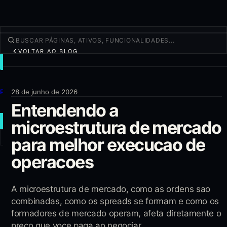
VOLTAR AO BLOG
NEGOCIAR
Descobrir
Produtos
28 de junho de 2026
Entendendo a
Mais
microestrutura de mercado
NOVA OPERAÇÃO
para melhor execucao de
Entrar
CADASTRAR-SE
operacoes
A microestrutura de mercado, como as ordens sao
combinadas, como os spreads se formam e como os
formadores de mercado operam, afeta diretamente o
preco que voce paga ao negociar.