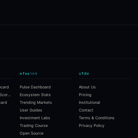
ทรัพยากร
บริษัท
ecard
Pulse Dashboard
About Us
Macroeconomic Risk Scorecard
Ecosystem Stats
Pricing
card
Trending Markets
Institutional
User Guides
Contact
Investment Labs
Terms & Conditions
Trading Course
Privacy Policy
Open Source