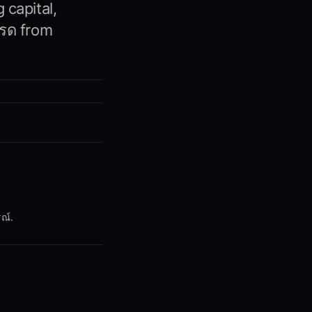
 capital,
ทรด from
ณ์.