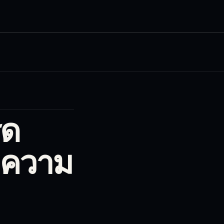
รด
 ความ