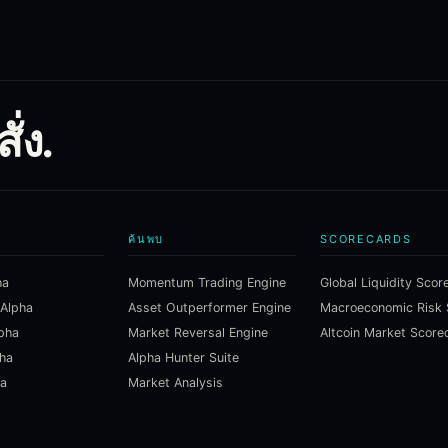
่ง.
ค้นพบ
SCORECARDS
ha
Momentum Trading Engine
Global Liquidity Scor
 Alpha
Asset Outperformer Engine
lpha
Market Reversal Engine
Altcoin Market Score
pha
Alpha Hunter Suite
ha
Market Analysis