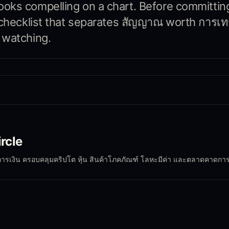
oks compelling on a chart. Before committing
 checklist that separates สัญญาณ worth การเ
 watching.
ircle
การเงิน ครอบคลุมคริปโต หุ้น สินค้าโภคภัณฑ์ โลหะมีค่า และตลาดคาดการ