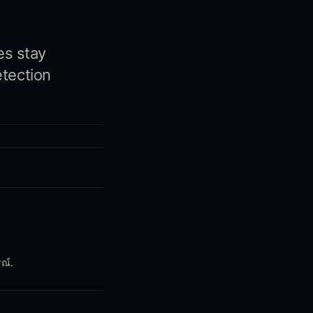
es stay
etection
ณ์.