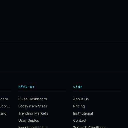
ทรัพยากร
บริษัท
ecard
Pulse Dashboard
About Us
Macroeconomic Risk Scorecard
Ecosystem Stats
Pricing
card
Trending Markets
Institutional
User Guides
Contact
Investment Labs
Terms & Conditions