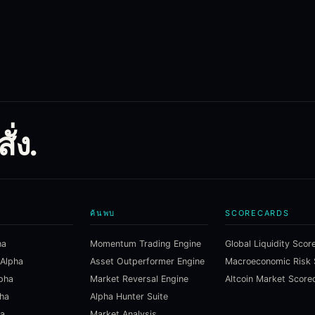
่ง.
ค้นพบ
SCORECARDS
ha
Momentum Trading Engine
Global Liquidity Scor
 Alpha
Asset Outperformer Engine
lpha
Market Reversal Engine
Altcoin Market Score
pha
Alpha Hunter Suite
ha
Market Analysis