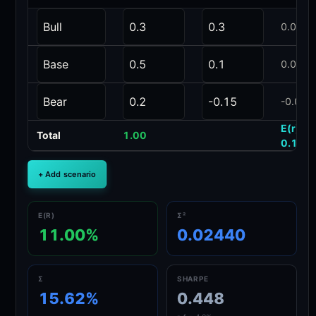
0.0900
0.0500
-0.030
E(r) =
Total
1.00
0.110
+ Add scenario
E(R)
Σ²
11.00%
0.02440
Σ
SHARPE
15.62%
0.448