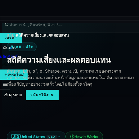
แล็บ
/
สถิติความเสี่ยงและผลตอบแทน
เทรด
Lab · ฟรี
LAB · ฟรี
ค้นพบ
ผลิตภัณฑ์
สถิติความเสี่ยงและผลตอบแทน
เพิ่มเติม
คำนวณ E(r), σ², σ, Sharpe, ความเบ้, ความหนาของหางจาก
เทรดใหม่
สถานการณ์ความน่าจะเป็นหรือข้อมูลผลตอบแทนในอดีต ออกแบบมา
เพื่อแก้ปัญหาอย่างรวดเร็วโดยไม่ต้องตั้งค่าใดๆ
เข้าสู่ระบบ
สมัครใช้งาน
🇺🇸
United States
How It Works
USD