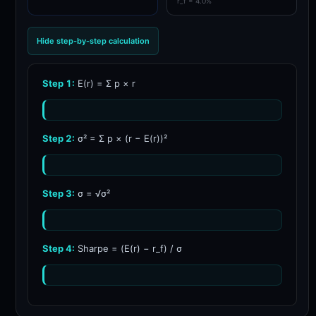
r_f = 4.0%
Hide
step-by-step calculation
Step 1:
E(r) = Σ p × r
Step 2:
σ² = Σ p × (r − E(r))²
Step 3:
σ = √σ²
Step 4:
Sharpe = (E(r) − r_f) / σ