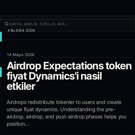
BLOGA DÖN
İŞLEM
Keşfet
Ürünler
14 Mayıs 2026
Airdrop Expectations token
Daha fazla
fiyat Dynamics'i nasil
YENI İŞLEM
etkiler
Giriş yap
KAYIT OL
Airdrops redistribute tokenler to users and create
unique fiyat dynamics. Understanding the pre-
airdrop, airdrop, and post-airdrop phases helps you
position...