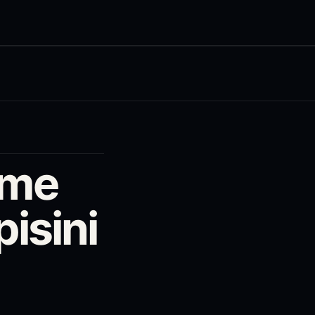
tme
pisini