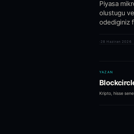
Piyasa mikro 
olustugu ve 
odediginiz f
·
28 Haziran 2026
YAZAN
Blockcircl
Kripto, hisse sene