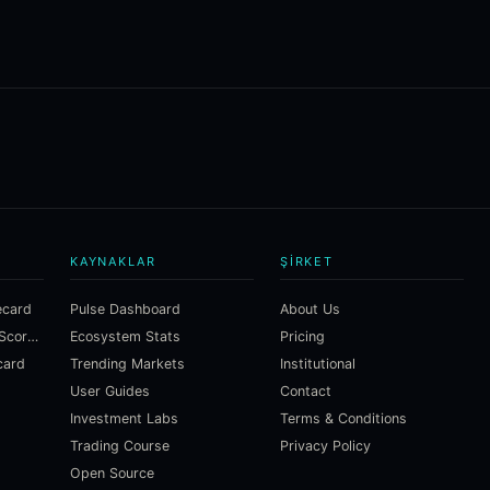
KAYNAKLAR
ŞIRKET
ecard
Pulse Dashboard
About Us
Macroeconomic Risk Scorecard
Ecosystem Stats
Pricing
card
Trending Markets
Institutional
User Guides
Contact
Investment Labs
Terms & Conditions
Trading Course
Privacy Policy
Open Source