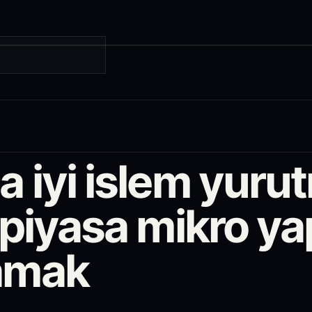
a iyi islem yuru
 piyasa mikro ya
amak