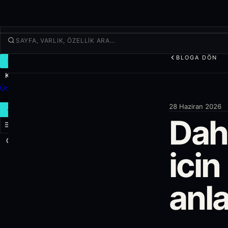
BLOGA DÖN
İŞLEM
Keşfet
Ürünler
Daha fazla
28 Haziran 2026
YENI İŞLEM
Dah
Giriş yap
KAYIT OL
icin
anl