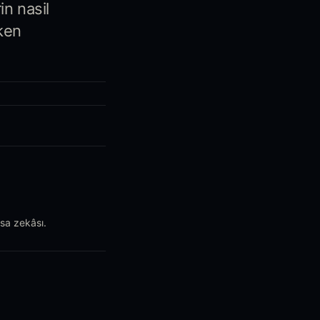
in nasil
rken
asa zekâsı.