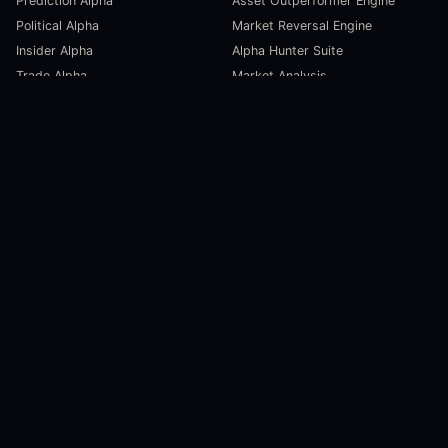
Prediction Alpha
Asset Outperformer Engine
Political Alpha
Market Reversal Engine
Insider Alpha
Alpha Hunter Suite
Trade Alpha
Market Analysis
SCORECARDS
TÀI NGUYÊN
Global Liquidity Scorecard
Pulse Dashboard
Macroeconomic Risk Scorecard
Ecosystem Stats
Altcoin Market Scorecard
Trending Markets
User Guides
Investment Labs
Trading Course
Open Source
Blog and News
CÔNG TY
About Us