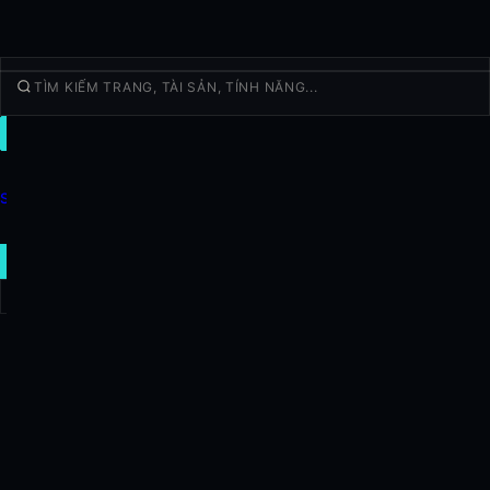
GIAO DỊCH
Khám Phá
Sản phẩm
Thêm
GIAO DỊCH MỚI
Đăng nhập
ĐĂNG KÝ