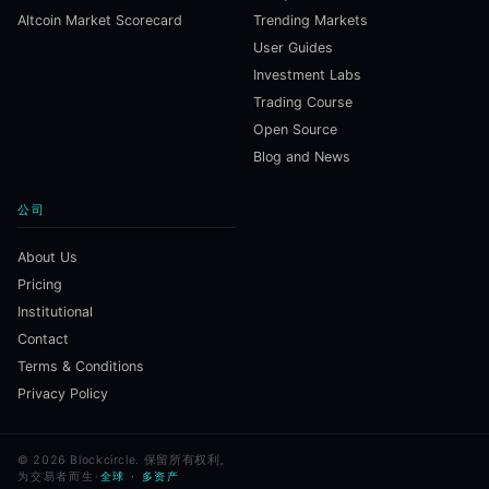
Altcoin Market Scorecard
Trending Markets
User Guides
Investment Labs
Trading Course
Open Source
Blog and News
公司
About Us
Pricing
Institutional
Contact
Terms & Conditions
Privacy Policy
©
2026
Blockcircle.
保留所有权利。
为交易者而生
·
全球 · 多资产