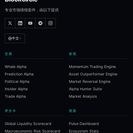
专业市场情报套件，由以下提供
中文
交易
发现
Whale Alpha
Momentum Trading Engine
Prediction Alpha
Asset Outperformer Engine
Political Alpha
Market Reversal Engine
Insider Alpha
Alpha Hunter Suite
Trade Alpha
Market Analysis
评分卡
资源
Global Liquidity Scorecard
Pulse Dashboard
Macroeconomic Risk Scorecard
Ecosystem Stats