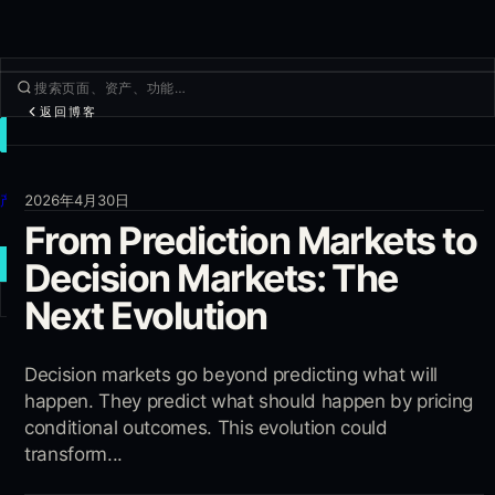
返回博客
交易
发现
产品
2026年4月30日
From Prediction Markets to
更多
新建交易
Decision Markets: The
Next Evolution
登录
注册
Decision markets go beyond predicting what will
happen. They predict what should happen by pricing
conditional outcomes. This evolution could
transform...