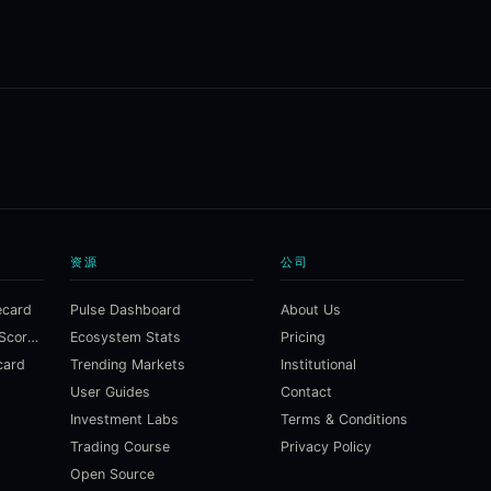
资源
公司
ecard
Pulse Dashboard
About Us
Macroeconomic Risk Scorecard
Ecosystem Stats
Pricing
card
Trending Markets
Institutional
User Guides
Contact
Investment Labs
Terms & Conditions
Trading Course
Privacy Policy
Open Source