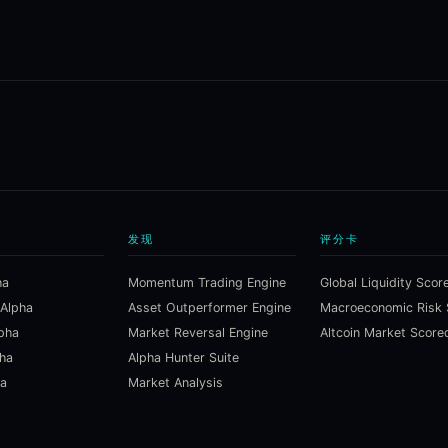
发现
评分卡
ha
Momentum Trading Engine
Global Liquidity Scor
 Alpha
Asset Outperformer Engine
lpha
Market Reversal Engine
Altcoin Market Score
pha
Alpha Hunter Suite
ha
Market Analysis