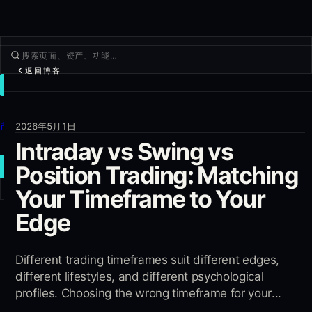
返回博客
交易
发现
产品
2026年5月1日
Intraday vs Swing vs
更多
新建交易
Position Trading: Matching
Your Timeframe to Your
登录
注册
Edge
Different trading timeframes suit different edges,
different lifestyles, and different psychological
profiles. Choosing the wrong timeframe for your...