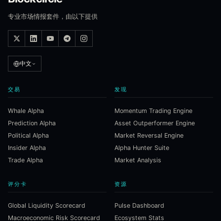
专业市场情报套件，由以下提供
中文
交易
发现
Whale Alpha
Momentum Trading Engine
Prediction Alpha
Asset Outperformer Engine
Political Alpha
Market Reversal Engine
Insider Alpha
Alpha Hunter Suite
Trade Alpha
Market Analysis
评分卡
资源
Global Liquidity Scorecard
Pulse Dashboard
Macroeconomic Risk Scorecard
Ecosystem Stats