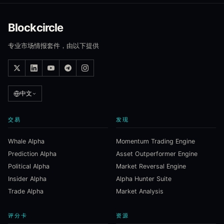
Blockcircle
专业市场情报套件，由以下提供
中文
交易
发现
Whale Alpha
Momentum Trading Engine
Prediction Alpha
Asset Outperformer Engine
Political Alpha
Market Reversal Engine
Insider Alpha
Alpha Hunter Suite
Trade Alpha
Market Analysis
评分卡
资源