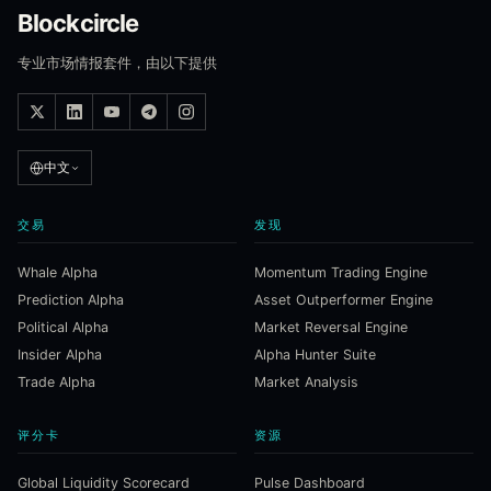
Blockcircle
专业市场情报套件，由以下提供
中文
交易
发现
Whale Alpha
Momentum Trading Engine
Prediction Alpha
Asset Outperformer Engine
Political Alpha
Market Reversal Engine
Insider Alpha
Alpha Hunter Suite
Trade Alpha
Market Analysis
评分卡
资源
Global Liquidity Scorecard
Pulse Dashboard