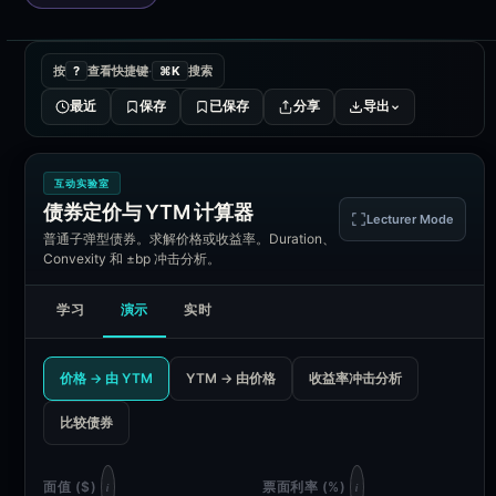
按
查看快捷键
搜索
?
·
⌘K
最近
保存
已保存
分享
导出
互动实验室
债券定价与 YTM 计算器
Lecturer Mode
普通子弹型债券。求解价格或收益率。Duration、
Convexity 和 ±bp 冲击分析。
学习
演示
实时
价格 → 由 YTM
YTM → 由价格
收益率冲击分析
比较债券
面值 ($)
票面利率 (%)
i
i