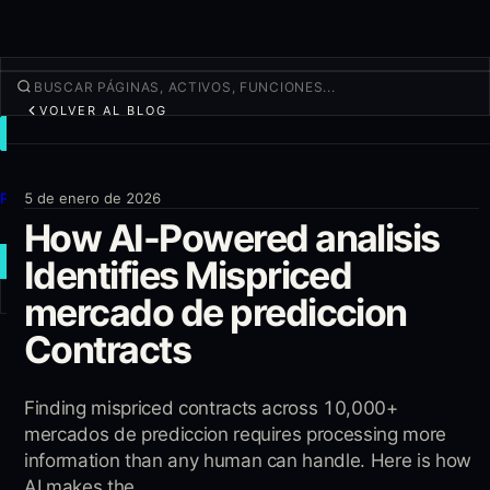
VOLVER AL BLOG
OPERAR
Descubrir
Productos
5 de enero de 2026
How AI-Powered analisis
Más
Identifies Mispriced
NUEVA OPERACIÓN
mercado de prediccion
Iniciar sesión
REGÍSTRATE
Contracts
Finding mispriced contracts across 10,000+
mercados de prediccion requires processing more
information than any human can handle. Here is how
AI makes the...