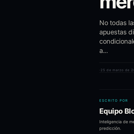
mer
No todas la
apuestas di
condicional
a...
·
25 de marzo de 
ESCRITO POR
Equipo Blo
Inteligencia de m
predicción.