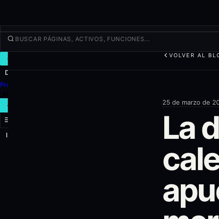
VOLVER AL BL
OPERAR
Descubrir
Productos
Más
25 de marzo de 2
NUEVA OPERACIÓN
La d
Iniciar sesión
REGÍSTRATE
cale
apu