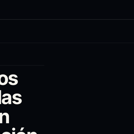
los
las
en