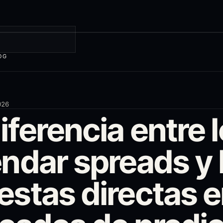
OG
026
iferencia entre 
ndar spreads y 
estas directas 