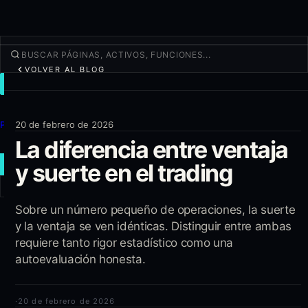
VOLVER AL BLOG
OPERAR
Descubrir
Productos
20 de febrero de 2026
La diferencia entre ventaja
Más
y suerte en el trading
NUEVA OPERACIÓN
Iniciar sesión
Sobre un número pequeño de operaciones, la suerte
REGÍSTRATE
y la ventaja se ven idénticas. Distinguir entre ambas
requiere tanto rigor estadístico como una
autoevaluación honesta.
·
20 de febrero de 2026