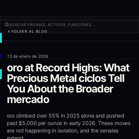
VOLVER AL BLOG
OPERAR
Descubrir
Productos
13 de enero de 2026
oro at Record Highs: What
Más
Precious Metal ciclos Tell
NUEVA OPERACIÓN
You About the Broader
Iniciar sesión
REGÍSTRATE
mercado
oro climbed over 55% in 2025 alone and pushed
past $5,000 per ounce in early 2026. These moves
are not happening in isolation, and the senales
extend...