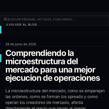
VOLVER AL BLOG
OPERAR
Descubrir
Productos
28 de junio de 2026
Comprendiendo la
Más
microestructura del
NUEVA OPERACIÓN
mercado para una mejor
Iniciar sesión
REGÍSTRATE
ejecucion de operaciones
La microestructura del mercado, como se emparejan
las ordenes, como se forman los spreads y como
operan los creadores de mercado, afecta
directamente el precio que pagas al operar.