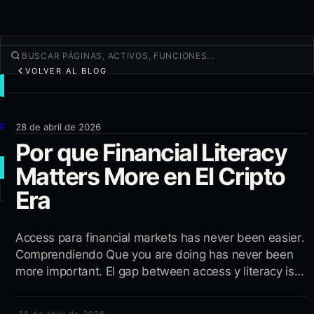
VOLVER AL BLOG
OPERAR
Descubrir
Productos
28 de abril de 2026
Por que Financial Literacy
Más
Matters More en El Cripto
NUEVA OPERACIÓN
Era
Iniciar sesión
REGÍSTRATE
Access para financial markets has never been easier.
Comprendiendo Que you are doing has never been
more important. El gap between access y literacy is...