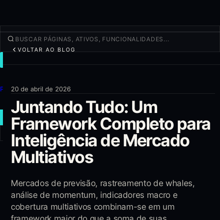
VOLTAR AO BLOG
NEGOCIAR
Descobrir
Produtos
20 de abril de 2026
Juntando Tudo: Um
Mais
Framework Completo para
NOVA OPERAÇÃO
Inteligência de Mercado
Entrar
CADASTRAR-SE
Multiativos
Mercados de previsão, rastreamento de whales,
análise de momentum, indicadores macro e
cobertura multiativos combinam-se em um
framework maior do que a soma de suas...