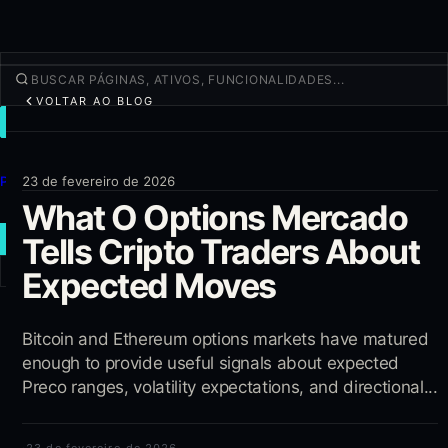
VOLTAR AO BLOG
NEGOCIAR
Descobrir
Produtos
23 de fevereiro de 2026
What O Options Mercado
Mais
Tells Cripto Traders About
NOVA OPERAÇÃO
Expected Moves
Entrar
CADASTRAR-SE
Bitcoin and Ethereum options markets have matured
enough to provide useful signals about expected
Preco ranges, volatility expectations, and directional...