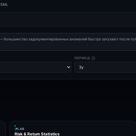
) SML
— большинство задокументированных аномалий быстро затухают после публ
ПЕРИОД
i
LAB
Risk & Return Statistics