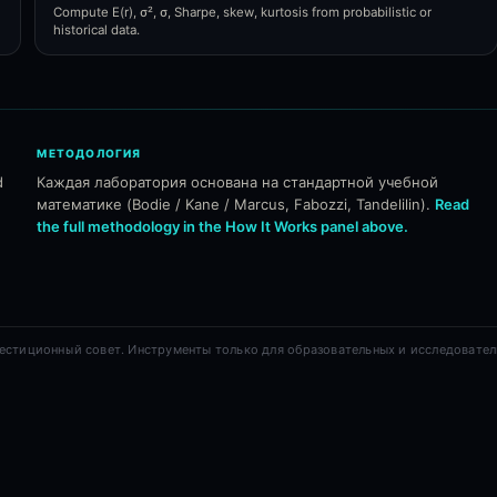
Compute E(r), σ², σ, Sharpe, skew, kurtosis from probabilistic or
historical data.
МЕТОДОЛОГИЯ
d
Каждая лаборатория основана на стандартной учебной
математике (Bodie / Kane / Marcus, Fabozzi, Tandelilin).
Read
the full methodology in the How It Works panel above.
естиционный совет. Инструменты только для образовательных и исследовател