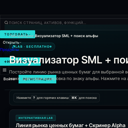
ТОРГОВАТЬ
Лаборатории
/
Визуализатор SML + поиск альфы
Открыть
Lab · Бесплатно
LAB · БЕСПЛАТНО
Продукты
Ещё
Визуализатор SML + по
НОВАЯ СДЕЛКА
Постройте линию рынка ценных бумаг для выбранной вс
ниже. Цветовая кодировка по знаку альфы. Нажмите на
Войти
РЕГИСТРАЦИЯ
Нажмите
?
для горячих клавиш
·
⌘K
для поиска
ИНТЕРАКТИВНАЯ LAB
Линия рынка ценных бумаг + Скринер Alpha