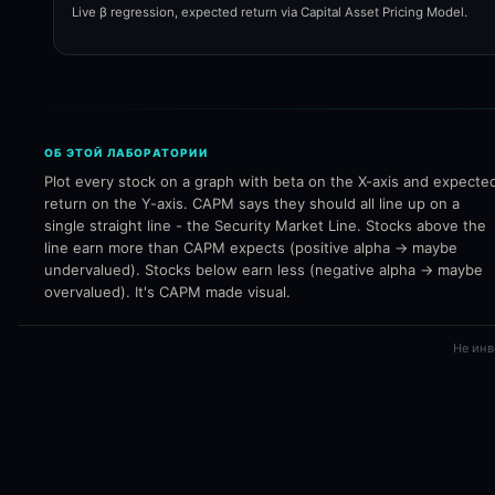
Live β regression, expected return via Capital Asset Pricing Model.
ОБ ЭТОЙ ЛАБОРАТОРИИ
Plot every stock on a graph with beta on the X-axis and expecte
return on the Y-axis. CAPM says they should all line up on a
single straight line - the Security Market Line. Stocks above the
line earn more than CAPM expects (positive alpha → maybe
undervalued). Stocks below earn less (negative alpha → maybe
overvalued). It's CAPM made visual.
Не инв