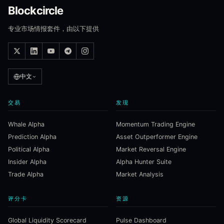
Blockcircle
专业市场情报套件，由以下提供
中文
交易
发现
Whale Alpha
Momentum Trading Engine
Prediction Alpha
Asset Outperformer Engine
Political Alpha
Market Reversal Engine
Insider Alpha
Alpha Hunter Suite
Trade Alpha
Market Analysis
评分卡
资源
Global Liquidity Scorecard
Pulse Dashboard