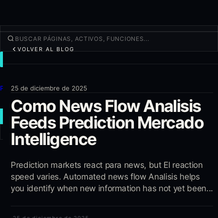
VOLVER AL BLOG
OPERAR
Descubrir
Productos
25 de diciembre de 2025
Como News Flow Analisis
Más
Feeds Prediction Mercado
NUEVA OPERACIÓN
Intelligence
Iniciar sesión
REGÍSTRATE
Prediction markets react para news, but El reaction
speed varies. Automated news flow Analisis helps
you identify when new information has not yet been...