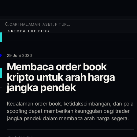
KEMBALI KE BLOG
TRADE
Jelajahi
Produk
29 Juni 2026
Membaca order book
Lainnya
kripto untuk arah harga
TRADE BARU
jangka pendek
Masuk
DAFTAR
Kedalaman order book, ketidakseimbangan, dan pola
spoofing dapat memberikan keunggulan bagi trader
jangka pendek dalam membaca arah harga segera.