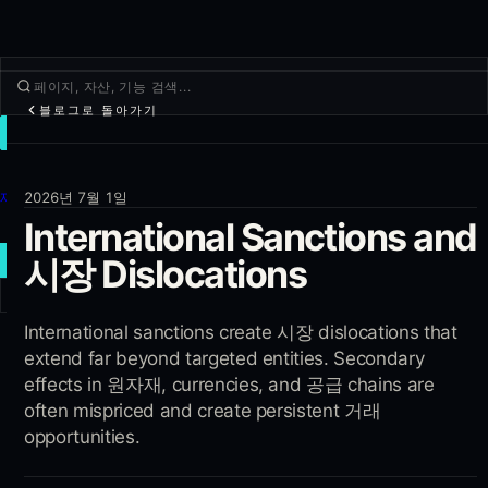
블로그로 돌아가기
거래
둘러보기
제품
2026년 7월 1일
International Sanctions and
더보기
새 거래
시장 Dislocations
로그인
International sanctions create 시장 dislocations that
가입하기
extend far beyond targeted entities. Secondary
effects in 원자재, currencies, and 공급 chains are
often mispriced and create persistent 거래
opportunities.