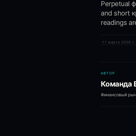
Perpetual 
and short 
readings ar
·
11 марта 2026 г.
АВТОР
Команда B
Финансовый рыно