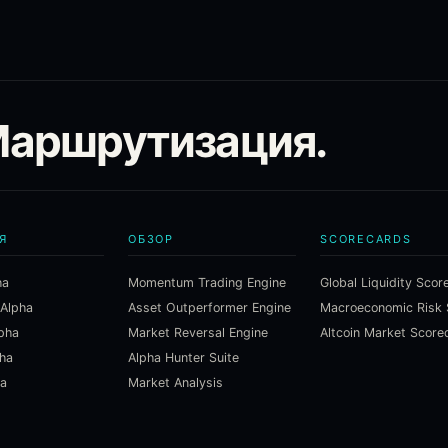
Маршрутизация.
Я
ОБЗОР
SCORECARDS
ha
Momentum Trading Engine
Global Liquidity Scor
 Alpha
Asset Outperformer Engine
lpha
Market Reversal Engine
Altcoin Market Score
pha
Alpha Hunter Suite
ha
Market Analysis