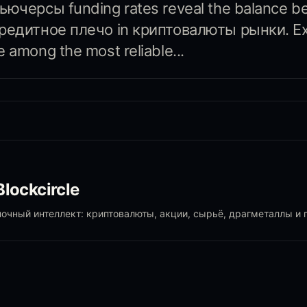
фьючерсы funding rates reveal the balance b
кредитное плечо in криптовалюты рынки. E
e among the most reliable...
lockcircle
чный интеллект: криптовалюты, акции, сырьё, драгметаллы и 