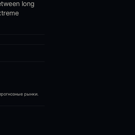
etween long
xtreme
прогнозные рынки.