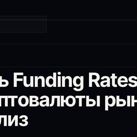
Г
ь Funding Rates
птовалюты ры
лиз