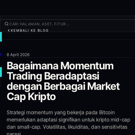
KEMBALI KE BLOG
TRADE
Jelajahi
Produk
8 April 2026
Bagaimana Momentum
Lainnya
Trading Beradaptasi
TRADE BARU
dengan Berbagai Market
Masuk
DAFTAR
Cap Kripto
Strategi momentum yang bekerja pada Bitcoin
memerlukan adaptasi signifikan untuk kripto mid-cap
dan small-cap. Volatilitas, likuiditas, dan sensitivitas
narasi...